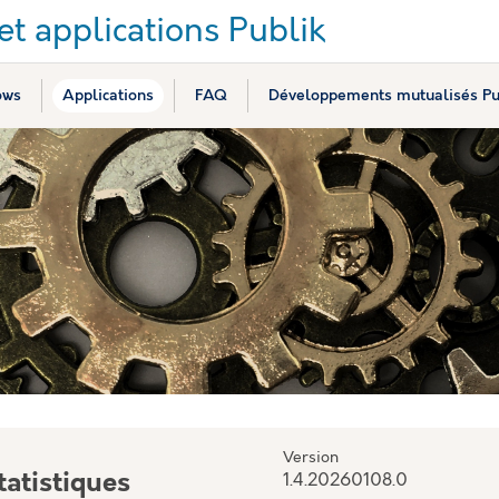
t applications Publik
ows
Applications
FAQ
Développements mutualisés Pu
Version
tatistiques
1.4.20260108.0