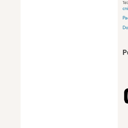
Té
cn
Pa
Do
P