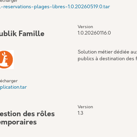
lécharger
l-reservations-plages-libres-1.0.20260519.0.tar
Version
ublik Famille
1.0.20260116.0
Solution métier dédiée aux
publics à destination des 
lécharger
plication.tar
Version
estion des rôles
1.3
emporaires