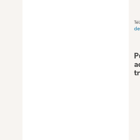
Té
de
P
a
t