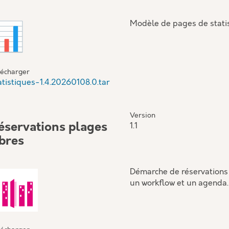
Modèle de pages de stati
lécharger
atistiques-1.4.20260108.0.tar
Version
éservations plages
1.1
ibres
Démarche de réservations 
un workflow et un agenda.