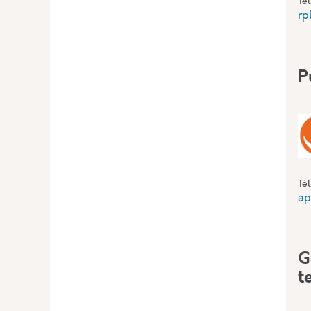
Té
rp
P
Té
ap
G
t